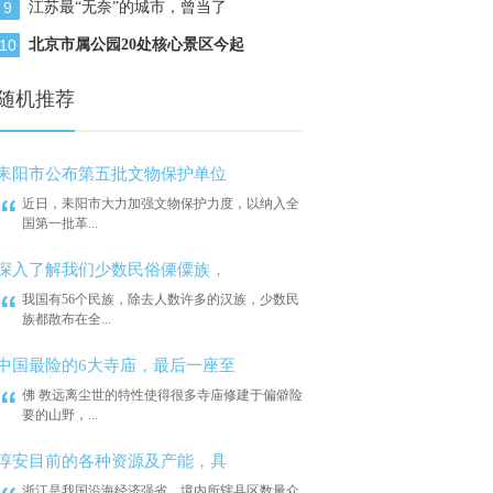
9
江苏最“无奈”的城市，曾当了
10
北京市属公园20处核心景区今起
随机推荐
耒阳市公布第五批文物保护单位
近日，耒阳市大力加强文物保护力度，以纳入全
国第一批革...
深入了解我们少数民俗傈僳族，
我国有56个民族，除去人数许多的汉族，少数民
族都散布在全...
中国最险的6大寺庙，最后一座至
佛 教远离尘世的特性使得很多寺庙修建于偏僻险
要的山野，...
淳安目前的各种资源及产能，具
浙江是我国沿海经济强省，境内所辖县区数量众