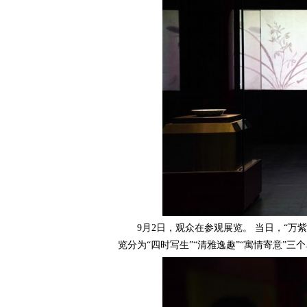
行
女
携手出游
视觉视听
9月2日，观众在参观展览。 当日，“万紫
览分为“四时写生”“清雅逸趣”“寓情寄意”三