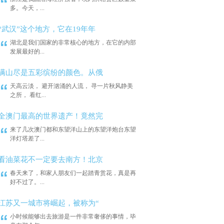
多。今天，...
“武汉”这个地方，它在19年年
湖北是我们国家的非常核心的地方，在它的内部
发展最好的...
满山尽是五彩缤纷的颜色。从俄
天高云淡， 避开汹涌的人流， 寻一片秋风静美
之所， 看红...
全澳门最高的世界遗产！竟然完
来了几次澳门都和东望洋山上的东望洋炮台东望
洋灯塔差了...
看油菜花不一定要去南方！北京
春天来了，和家人朋友们一起踏青赏花，真是再
好不过了。...
江苏又一城市将崛起，被称为“
小时候能够出去旅游是一件非常奢侈的事情，毕