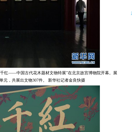
千红——中国古代花木题材文物特展”在北京故宫博物院开幕。展
个单元，共展出文物307件。 新华社记者金良快摄