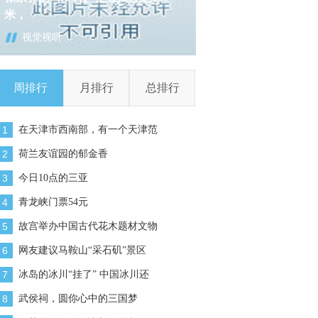
文化
游杭州西湖有新变
视觉视听
视觉视听
周排行
月排行
总排行
1
在天津市西南部，有一个天津范
2
荷兰友谊园的郁金香
3
今日10点的三亚
4
青龙峡门票54元
5
故宫举办中国古代花木题材文物
6
网友建议马鞍山“采石矶”景区
7
冰岛的冰川“挂了” 中国冰川还
8
武侯祠，圆你心中的三国梦