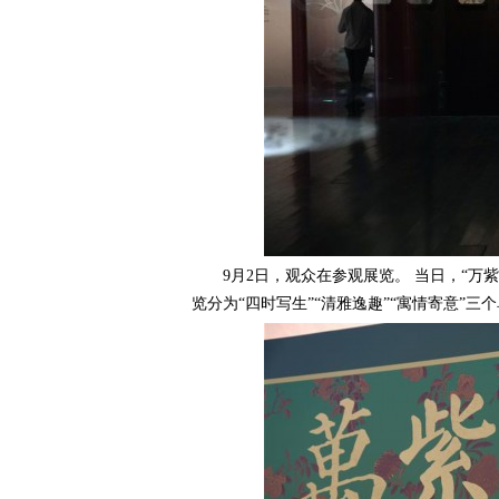
9月2日，观众在参观展览。 当日，“万紫
览分为“四时写生”“清雅逸趣”“寓情寄意”三