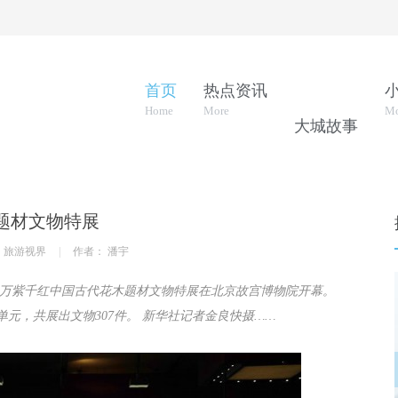
首页
热点资讯
Home
More
Mo
大城故事
More
题材文物特展
 旅游视界
|
作者： 潘宇
日，万紫千红中国古代花木题材文物特展在北京故宫博物院开幕。
元，共展出文物307件。 新华社记者金良快摄……
貌中，因“东方
张家界的“乾坤柱”垂直高差达150