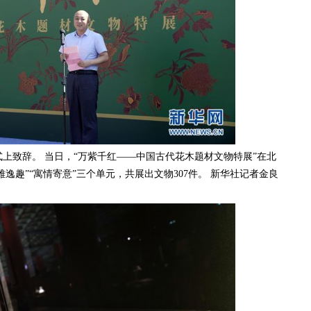
致辞。 当日，“万紫千红——中国古代花木题材文物特展”在北
逸趣”“寓情寄意”三个单元，共展出文物307件。 新华社记者金良