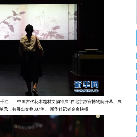
米，
视觉视听
千红——中国古代花木题材文物特展”在北京故宫博物院开幕。展
个单元，共展出文物307件。 新华社记者金良快摄