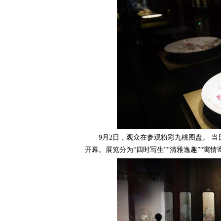
9月2日，观众在参观粉彩九桃图盘。 当日
开幕。展览分为“四时写生”“清雅逸趣”“寓情