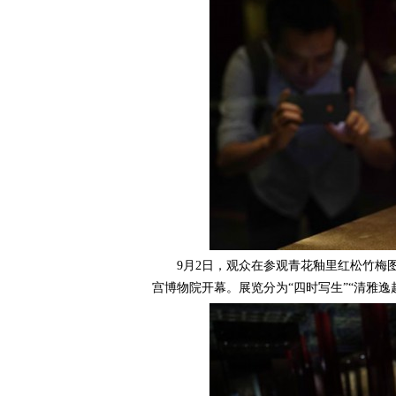
9月2日，观众在参观青花釉里红松竹梅图瓶
宫博物院开幕。展览分为“四时写生”“清雅逸趣