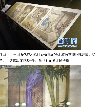
千红——中国古代花木题材文物特展”在北京故宫博物院开幕。展
个单元，共展出文物307件。 新华社记者金良快摄