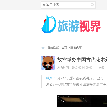
联系站长
关注我们
当前位置：
主页
> 查看内容
故宫举办中国古代花木
发布时间：2019-09-04 00:06
|
来源：
简介：
9月2日，观众在参观展览。 当
展览分为四时写生清雅逸趣寓情寄意三个单
苏州市文化广电和旅游局联合同程旅
三清山各类花岗岩地