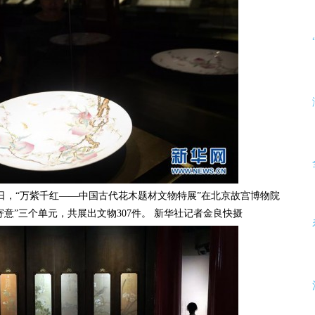
，“万紫千红——中国古代花木题材文物特展”在北京故宫博物院
寄意”三个单元，共展出文物307件。 新华社记者金良快摄