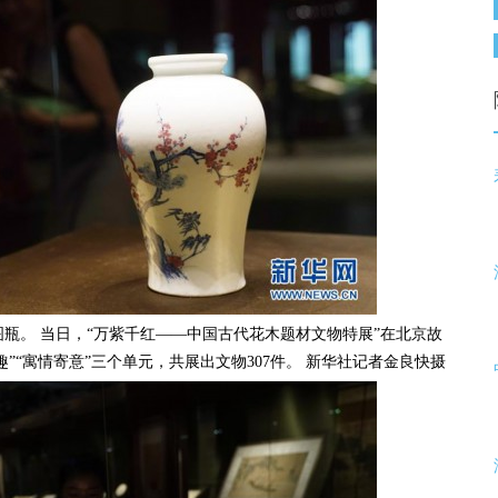
。 当日，“万紫千红——中国古代花木题材文物特展”在北京故
”“寓情寄意”三个单元，共展出文物307件。 新华社记者金良快摄