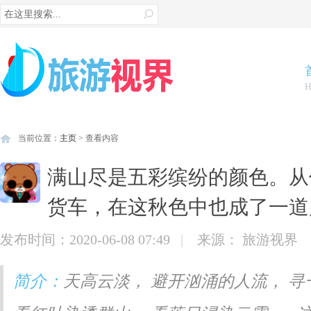
们
H
当前位置：
主页
> 查看内容
满山尽是五彩缤纷的颜色。从
货车，在这秋色中也成了一道
发布时间：2020-06-08 07:49
|
来源： 旅游视界
简介：
天高云淡， 避开汹涌的人流， 
中，因“东方
张家界的“乾坤柱”垂直高差达150
这