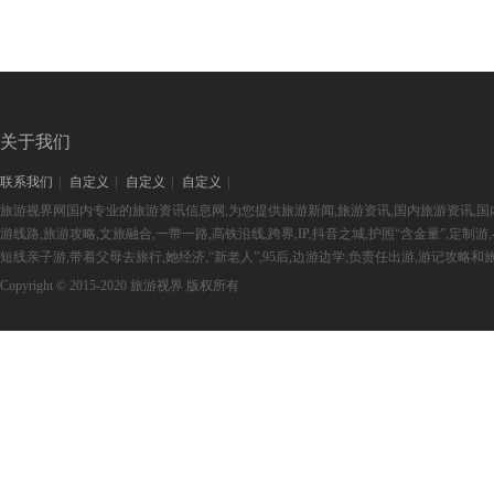
关于我们
联系我们
|
自定义
|
自定义
|
自定义
|
旅游视界网国内专业的旅游资讯信息网,为您提供旅游新闻,旅游资讯,国内旅游资讯,国
游线路,旅游攻略,文旅融合,一带一路,高铁沿线,跨界,IP,抖音之城,护照“含金量”,定制
短线亲子游,带着父母去旅行,她经济,“新老人”,95后,边游边学,负责任出游,游记攻
Copyright © 2015-2020 旅游视界 版权所有