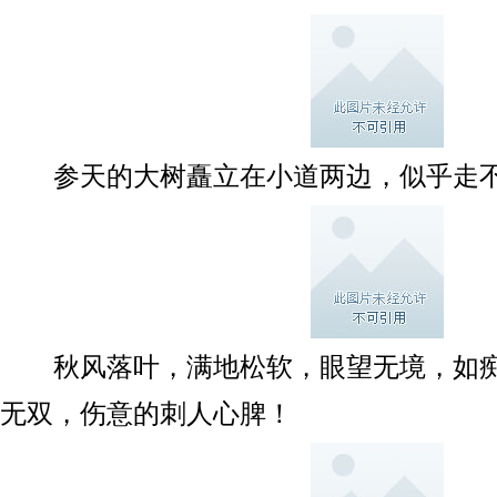
参天的大树矗立在小道两边，似乎走不
秋风落叶，满地松软，眼望无境，如痴
无双，伤意的刺人心脾！