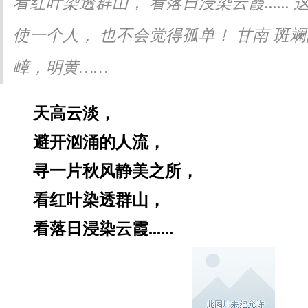
看红叶染透群山， 看落日浸染云霞......
米，
文
使一个人， 也不会觉得孤单！ 甘南 斑
视觉视听
嶂，明黄……
天高云淡，
避开汹涌的人流，
寻一片秋风静美之所，
看红叶染透群山，
看落日浸染云霞......